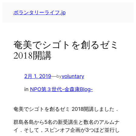
内
ボランタリーライフ.jp
容
を
ス
キ
奄美でシゴトを創るゼミ
ッ
2018開講
プ
2月 1, 2019
—
voluntary
by
in
NPO第３世代-金森康Blog-
奄美でシゴトを創るゼミ 2018開講しました．
群島各島から5名の新受講生と数名のアルムナ
イ．そして，スピンオフ企画が3つほど並行し