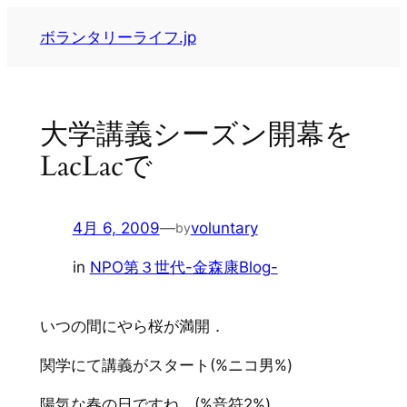
内
ボランタリーライフ.jp
容
を
ス
キ
大学講義シーズン開幕を
ッ
LacLacで
プ
4月 6, 2009
—
voluntary
by
in
NPO第３世代-金森康Blog-
いつの間にやら桜が満開．
関学にて講義がスタート(%ニコ男%)
陽気な春の日ですね．(%音符2%)