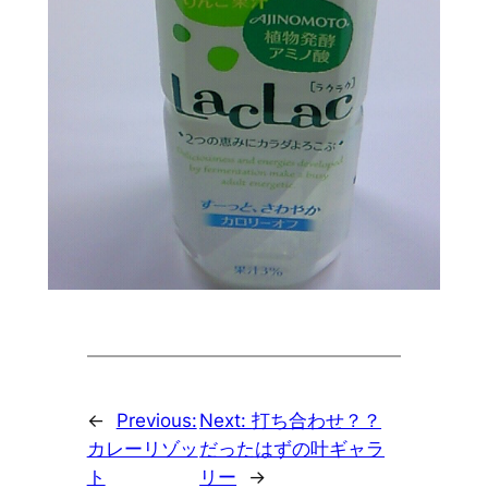
←
Previous:
Next:
打ち合わせ？？
カレーリゾッ
だったはずの叶ギャラ
ト
リー
→