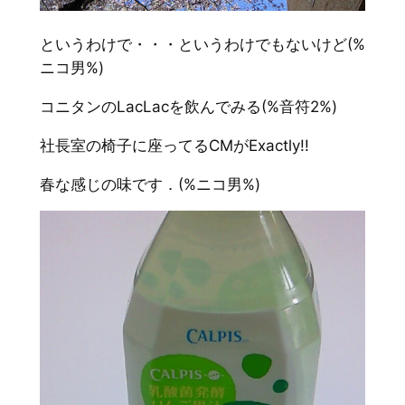
というわけで・・・というわけでもないけど(%
ニコ男%)
コニタンのLacLacを飲んでみる(%音符2%)
社長室の椅子に座ってるCMがExactly!!
春な感じの味です．(%ニコ男%)