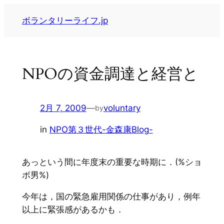
内
ボランタリーライフ.jp
容
を
ス
キ
NPOの資金調達と経営と
ッ
プ
2月 7, 2009
—
voluntary
by
in
NPO第３世代-金森康Blog-
あっという間に年度末の重要な時期に．(%ショ
ボ男%)
今年は，国の緊急雇用関係の仕事があり，例年
以上に緊張感があるかも．