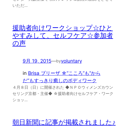
いただ…
援助者向けワークショップ☆ひと
やすみして、セルフケア☆参加者
の声
9月 19, 2015
—
voluntary
by
in
Brisa ブリーザ ☆“こころ”も“から
だ”もすっきり癒しのボディワーク
４月８日（日）に開催された ◆ＮＰＯウィメンズカウン
セリング京都・主催◆ ☆援助者向けセルフケア・ワーク
ショッ…
朝日新聞に記事が掲載されました♪