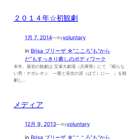
２０１４年☆初観劇
1月 7, 2014
—
voluntary
by
in
Brisa ブリーザ ☆“こころ”も“から
だ”もすっきり癒しのボディワーク
本年、最初の観劇は 宝塚大劇場（兵庫県）にて 『眠らな
い男・ナポレオン —愛と栄光の涯（はて）に— 』を観
劇し…
メディア
12月 9, 2013
—
voluntary
by
in
Brisa ブリーザ ☆“こころ”も“から