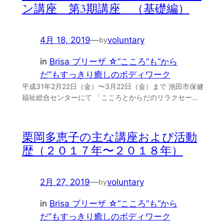
ン講座 第3期講座 （基礎編）
4月 18, 2019
—
voluntary
by
in
Brisa ブリーザ ☆“こころ”も“から
だ”もすっきり癒しのボディワーク
平成31年2月22日（金）〜3月22日（金）まで 池田市保健
福祉総合センターにて 「こころとからだのリラクセー…
栗岡多恵子の主な講座および活動
歴（２０１７年〜２０１８年）
2月 27, 2019
—
voluntary
by
in
Brisa ブリーザ ☆“こころ”も“から
だ”もすっきり癒しのボディワーク