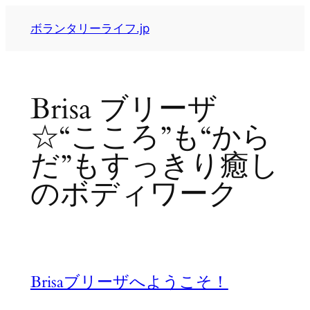
内
ボランタリーライフ.jp
容
を
ス
キ
Brisa ブリーザ
ッ
プ
☆“こころ”も“から
だ”もすっきり癒し
のボディワーク
Brisaブリーザへようこそ！