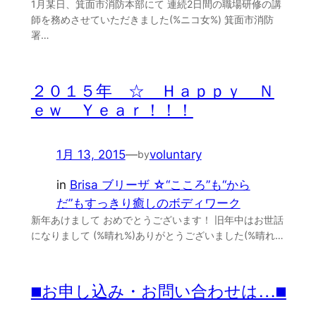
1月某日、箕面市消防本部にて 連続2日間の職場研修の講
師を務めさせていただきました(%ニコ女%) 箕面市消防
署…
２０１５年 ☆ Ｈａｐｐｙ Ｎ
ｅｗ Ｙｅａｒ！！！
1月 13, 2015
—
voluntary
by
in
Brisa ブリーザ ☆“こころ”も“から
だ”もすっきり癒しのボディワーク
新年あけまして おめでとうございます！ 旧年中はお世話
になりまして (%晴れ%)ありがとうございました(%晴れ…
■お申し込み・お問い合わせは…■