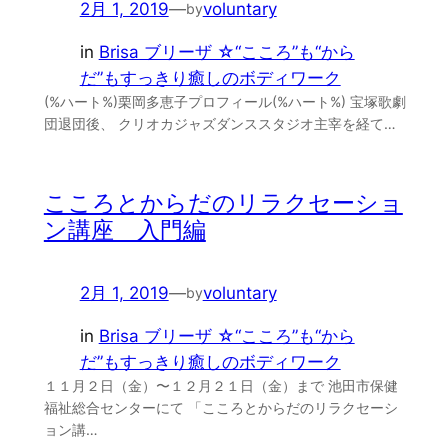
2月 1, 2019
—
voluntary
by
in
Brisa ブリーザ ☆“こころ”も“から
だ”もすっきり癒しのボディワーク
(%ハート%)栗岡多恵子プロフィール(%ハート%) 宝塚歌劇
団退団後、 クリオカジャズダンススタジオ主宰を経て…
こころとからだのリラクセーショ
ン講座 入門編
2月 1, 2019
—
voluntary
by
in
Brisa ブリーザ ☆“こころ”も“から
だ”もすっきり癒しのボディワーク
１１月２日（金）〜１２月２１日（金）まで 池田市保健
福祉総合センターにて 「こころとからだのリラクセーシ
ョン講…