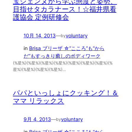
宝ジェンヌから学ぶ態度と姿勢、
目指せタカラナース！☆福井県看
護協会 定例研修会
10月 14, 2013
—
voluntary
by
in
Brisa ブリーザ ☆“こころ”も“から
だ”もすっきり癒しのボディワーク
(%星%)(%星%)(%星%)(%星%)(%星%)(%星%)(%星%)(%
星%)(%星%)(%星%)(%星%)…
パパといっしょにクッキング！＆
ママ リラックス
9月 4, 2013
—
voluntary
by
in
Brisa ブリーザ ☆“こころ”も“から