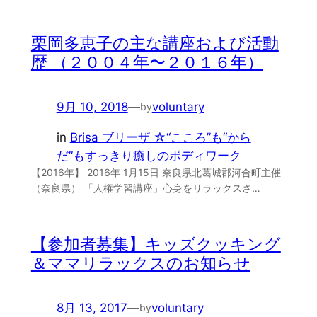
栗岡多恵子の主な講座および活動
歴 （２００４年〜２０１６年）
9月 10, 2018
—
voluntary
by
in
Brisa ブリーザ ☆“こころ”も“から
だ”もすっきり癒しのボディワーク
【2016年】 2016年 1月15日 奈良県北葛城郡河合町主催
（奈良県） 「人権学習講座」心身をリラックスさ…
【参加者募集】キッズクッキング
＆ママリラックスのお知らせ
8月 13, 2017
—
voluntary
by