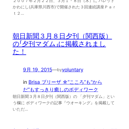
２００７年２月２２日、３月１・８日（木）に パレット
かわにし(兵庫県川西市)で開催された３回連続講座Ｐａｒ
ｔ２…
朝日新聞３月８日夕刊（関西版）
の「夕刊マダム」に掲載されまし
た！
9月 19, 2015
—
voluntary
by
in
Brisa ブリーザ ☆“こころ”も“から
だ”もすっきり癒しのボディワーク
朝日新聞３月８日夕刊（関西版）の 「夕刊マダム」とい
う欄に ボディワークの記事『ウオーキング』を掲載して
いただ…