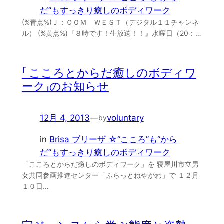
だ”もすっきり癒しのボディワーク
(%青点%)Ｊ：ＣＯＭ ＷＥＳＴ（デジタル１１チャンネ
ル） (%黄点%)『８時です！生放送！！』水曜日（20：…
「 こころとからだ癒しのボディワ
ーク」のお知らせ
12月 4, 2013
—
voluntary
by
in
Brisa ブリーザ ☆“こころ”も“から
だ”もすっきり癒しのボディワーク
「こころとからだ癒しのボディワーク」を 寝屋川市立男
女共同参画推進センター「ふらっとねやがわ」で １２月
１０日…