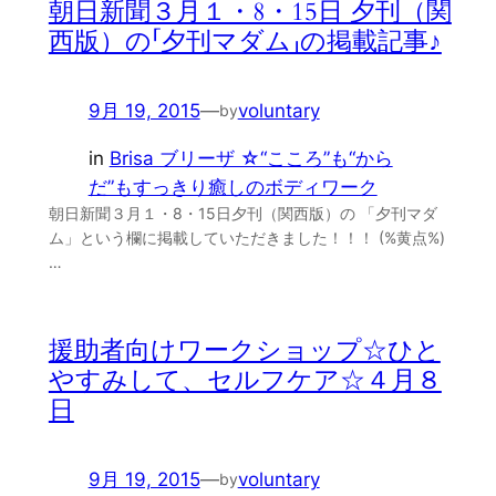
朝日新聞３月１・8・15日 夕刊（関
西版）の「夕刊マダム」の掲載記事♪
9月 19, 2015
—
voluntary
by
in
Brisa ブリーザ ☆“こころ”も“から
だ”もすっきり癒しのボディワーク
朝日新聞３月１・8・15日夕刊（関西版）の 「夕刊マダ
ム」という欄に掲載していただきました！！！ (%黄点%)
…
援助者向けワークショップ☆ひと
やすみして、セルフケア☆４月８
日
9月 19, 2015
—
voluntary
by