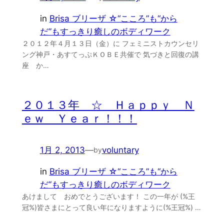
in
Brisa ブリーザ ☆“こころ”も“から
だ”もすっきり癒しのボディワーク
２０１２年４月１３日（金）に フェミニストカウンセリ
ング神戸・あすてっぷＫＯＢＥ共催で 気づきと回復の講
座 か…
２０１３年 ☆ Ｈａｐｐｙ Ｎ
ｅｗ Ｙｅａｒ！！！
1月 2, 2013
—
voluntary
by
in
Brisa ブリーザ ☆“こころ”も“から
だ”もすっきり癒しのボディワーク
あけまして おめでとうございます！ この一年が (%王
冠%)皆さまにとって良い年になりますように(%王冠%) …