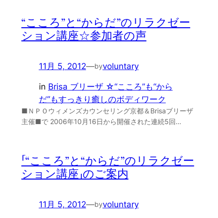
“こころ”と“からだ”のリラクゼー
ション講座☆参加者の声
11月 5, 2012
—
voluntary
by
in
Brisa ブリーザ ☆“こころ”も“から
だ”もすっきり癒しのボディワーク
■ＮＰＯウィメンズカウンセリング京都＆Brisaブリーザ
主催■で 2006年10月16日から開催された連続5回…
「“こころ”と“からだ”のリラクゼー
ション講座」のご案内
11月 5, 2012
—
voluntary
by