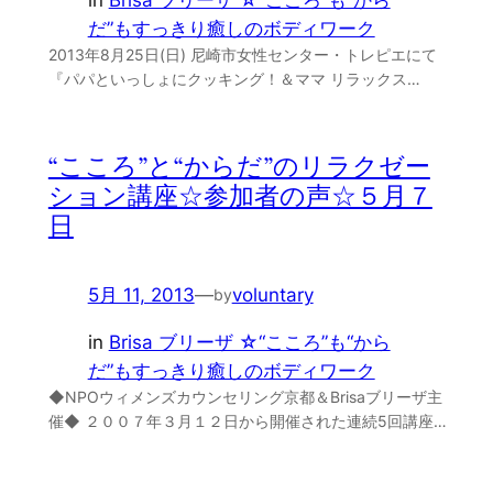
だ”もすっきり癒しのボディワーク
2013年8月25日(日) 尼崎市女性センター・トレピエにて
『パパといっしょにクッキング！＆ママ リラックス…
“こころ”と“からだ”のリラクゼー
ション講座☆参加者の声☆５月７
日
5月 11, 2013
—
voluntary
by
in
Brisa ブリーザ ☆“こころ”も“から
だ”もすっきり癒しのボディワーク
◆NPOウィメンズカウンセリング京都＆Brisaブリーザ主
催◆ ２００７年３月１２日から開催された連続5回講座…