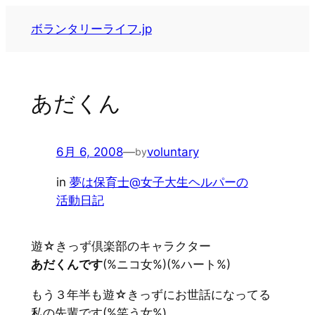
内
ボランタリーライフ.jp
容
を
ス
キ
あだくん
ッ
プ
6月 6, 2008
—
voluntary
by
in
夢は保育士@女子大生ヘルパーの
活動日記
遊☆きっず倶楽部のキャラクター
あだくんです
(%ニコ女%)(%ハート%)
もう３年半も遊☆きっずにお世話になってる
私の先輩です(%笑う女%)