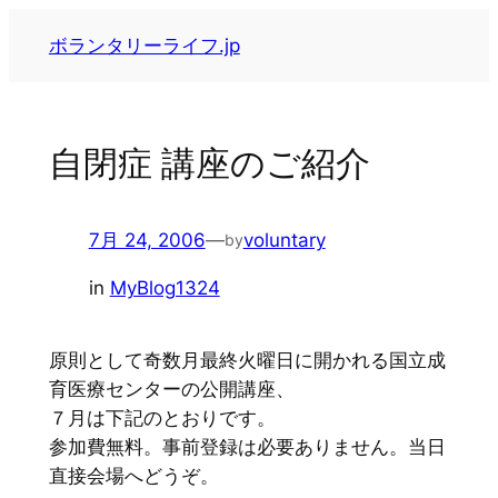
内
ボランタリーライフ.jp
容
を
ス
キ
自閉症 講座のご紹介
ッ
プ
7月 24, 2006
—
voluntary
by
in
MyBlog1324
原則として奇数月最終火曜日に開かれる国立成
育医療センターの公開講座、
７月は下記のとおりです。
参加費無料。事前登録は必要ありません。当日
直接会場へどうぞ。