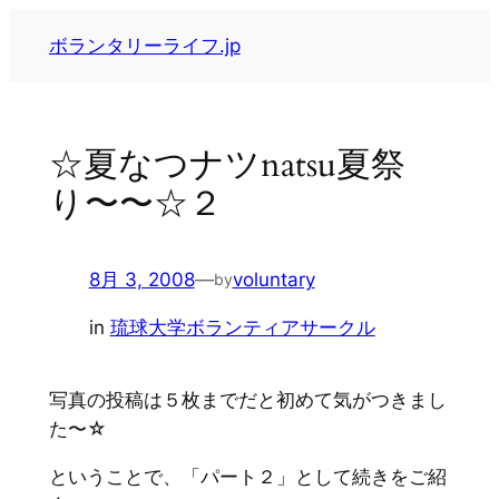
内
ボランタリーライフ.jp
容
を
ス
キ
☆夏なつナツnatsu夏祭
ッ
り〜〜☆２
プ
8月 3, 2008
—
voluntary
by
in
琉球大学ボランティアサークル
写真の投稿は５枚までだと初めて気がつきまし
た〜☆
ということで、「パート２」として続きをご紹