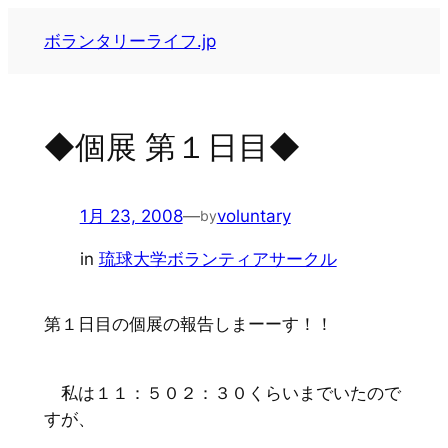
内
ボランタリーライフ.jp
容
を
ス
キ
◆個展 第１日目◆
ッ
プ
1月 23, 2008
—
voluntary
by
in
琉球大学ボランティアサークル
第１日目の個展の報告しまーーす！！
私は１１：５０２：３０くらいまでいたので
すが、