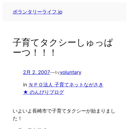
内
ボランタリーライフ.jp
容
を
ス
キ
子育てタクシーしゅっぱ
ッ
ーつ！！！
プ
2月 2, 2007
—
voluntary
by
in
ＮＰＯ法人 子育てネットながさき
★ のんびりブログ
いよいよ長崎市で子育てタクシーが始まりまし
た！