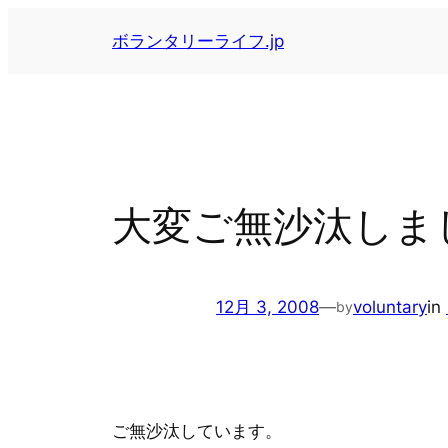
内
ボランタリーライフ.jp
容
を
ス
キ
ッ
プ
大変ご無沙汰しま
12月 3, 2008
—
voluntary
in
by
ご無沙汰しています。