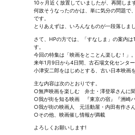
10ヶ月近く放置していましたが、再開しま
何故そうなったのかは、単に気分の問題で
です。
とりあえずは、いろんなものが一段落しま
さて、HPの方では、「すなしま」の案内は1
す。
今回の特集は「映画をとことん楽しむ！」
来年1月9日から4日間、古石場文化センタ
小津安二郎をはじめとする、古い日本映画
主な内容は次のとおりです。
○無声映画を楽しむ 弁士・澤登翠さんに
○我が街を知る映画 『東京の宿』『洲崎
○我が街の映画人 元活動屋・内田有作さ
○その他、映画催し情報が満載
よろしくお願いします!