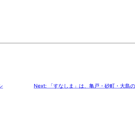
シ
Next:
「すなしま」は、亀戸・砂町・大島