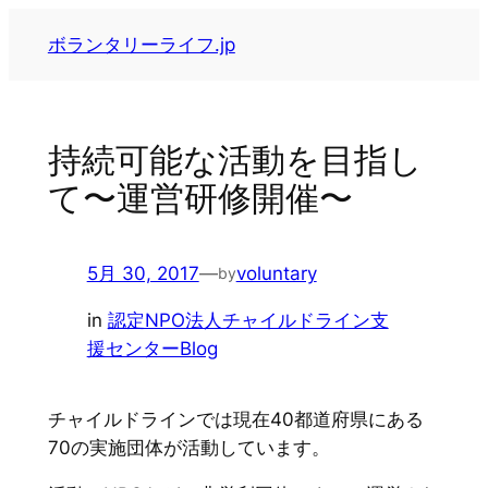
内
ボランタリーライフ.jp
容
を
ス
キ
持続可能な活動を目指し
ッ
て〜運営研修開催〜
プ
5月 30, 2017
—
voluntary
by
in
認定NPO法人チャイルドライン支
援センターBlog
チャイルドラインでは現在40都道府県にある
70の実施団体が活動しています。