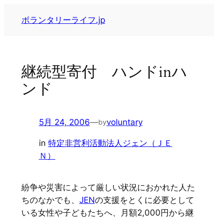
内
ボランタリーライフ.jp
容
を
ス
キ
継続型寄付 ハンドinハ
ッ
ンド
プ
5月 24, 2006
—
voluntary
by
in
特定非営利活動法人ジェン（ＪＥ
Ｎ）
紛争や災害によって厳しい状況におかれた人た
ちのなかでも、
JEN
の支援をとくに必要として
いる女性や子どもたちへ、月額2,000円から継