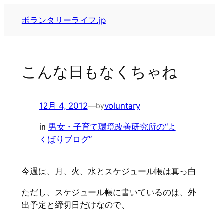
内
ボランタリーライフ.jp
容
を
ス
キ
こんな日もなくちゃね
ッ
プ
12月 4, 2012
—
voluntary
by
in
男女・子育て環境改善研究所の“よ
くばりブログ”
今週は、月、火、水とスケジュール帳は真っ白
ただし、スケジュール帳に書いているのは、外
出予定と締切日だけなので、