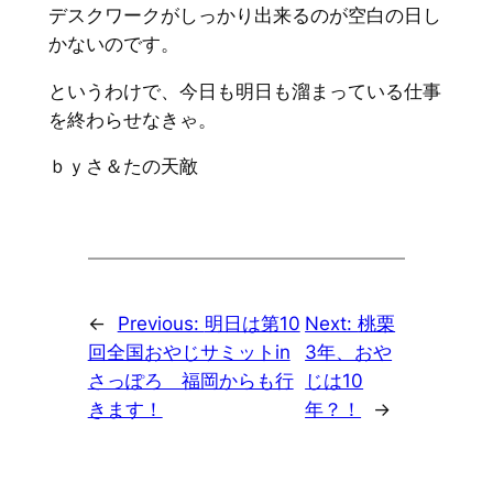
デスクワークがしっかり出来るのが空白の日し
かないのです。
というわけで、今日も明日も溜まっている仕事
を終わらせなきゃ。
ｂｙさ＆たの天敵
←
Previous:
明日は第10
Next:
桃栗
回全国おやじサミットin
3年、おや
さっぽろ 福岡からも行
じは10
きます！
年？！
→