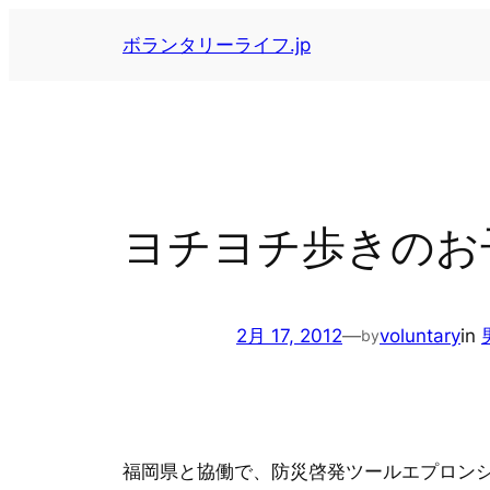
内
ボランタリーライフ.jp
容
を
ス
キ
ッ
プ
ヨチヨチ歩きのお
2月 17, 2012
—
voluntary
in
by
福岡県と協働で、防災啓発ツールエプロン