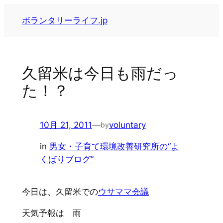
内
ボランタリーライフ.jp
容
を
ス
キ
久留米は今日も雨だっ
ッ
た！？
プ
10月 21, 2011
—
voluntary
by
in
男女・子育て環境改善研究所の“よ
くばりブログ”
今日は、久留米での
ウサママ会議
天気予報は 雨