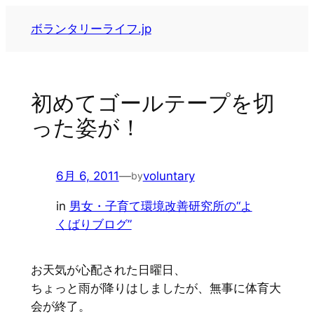
内
ボランタリーライフ.jp
容
を
ス
キ
初めてゴールテープを切
ッ
った姿が！
プ
6月 6, 2011
—
voluntary
by
in
男女・子育て環境改善研究所の“よ
くばりブログ”
お天気が心配された日曜日、
ちょっと雨が降りはしましたが、無事に体育大
会が終了。