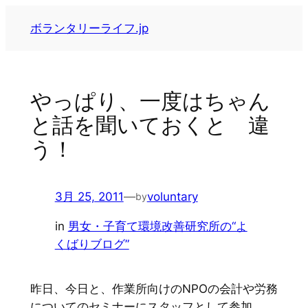
内
ボランタリーライフ.jp
容
を
ス
キ
やっぱり、一度はちゃん
ッ
と話を聞いておくと 違
プ
う！
3月 25, 2011
—
voluntary
by
in
男女・子育て環境改善研究所の“よ
くばりブログ”
昨日、今日と、作業所向けのNPOの会計や労務
についてのセミナーにスタッフとして参加。