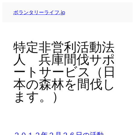
内
ボランタリーライフ.jp
容
を
ス
キ
特定非営利活動法
ッ
プ
人 兵庫間伐サポ
ートサービス（日
本の森林を間伐し
ます。）