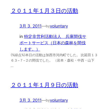
２０１１年１月３日の活動
3月 3, 2011
—
voluntary
by
in
特定非営利活動法人 兵庫間伐サ
ポートサービス（日本の森林を間伐
します。）
(%緑点%)本日の活動は加西市河内町でした。 比延田１３
６３−７−２の間伐でした。 （岩本・森松・中西・山下
…
２０１１年１月９日の活動
3月 3, 2011
—
voluntary
by