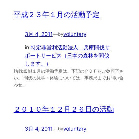
平成２３年１月の活動予定
3月 4, 2011
—
voluntary
by
in
特定非営利活動法人 兵庫間伐サ
ポートサービス（日本の森林を間伐
します。）
(%緑点%)１月の活動予定は、下記のＰＤＦをご参照下さ
い。 間伐の見学・体験については、事務局までお問い合
わせ…
２０１０年１２月２６日の活動
3月 4, 2011
—
voluntary
by