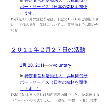
in
特定非営利活動法人 兵庫間伐サ
ポートサービス（日本の森林を間伐
します。）
(%緑点%)３月の活動予定は、下記のＰＤＦをご参照下さ
い。 間伐の見学・体験については、事務局までお問い合
わせ…
２０１１年２月２７日の活動
2月 28, 2011
—
voluntary
by
in
特定非営利活動法人 兵庫間伐サ
ポートサービス（日本の森林を間伐
します。）
(%緑点%)本日の活動は加西市河内町でした。 比延田１３
６３−７−２の間伐でした。 （森松・中西 ２名） 雑木…