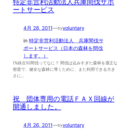
特定非営利活動法人兵庫間伐サポ
ートサービス
4月 28, 2011
—
voluntary
by
in
特定非営利活動法人 兵庫間伐サ
ポートサービス（日本の森林を間伐
します。）
(%緑点%)間伐ってなに？ 間伐は込みすぎた森林を適正な
密度で、健全な森林に導くために、また利用できる大き
さに…
祝 団体専用の電話ＦＡＸ回線が
開通しました。
4月 26, 2011
—
voluntary
by