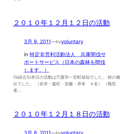
２０１０年１２月１２日の活動
3月 8, 2011
—
voluntary
by
in
特定非営利活動法人 兵庫間伐サ
ポートサービス（日本の森林を間伐
します。）
(%緑点%)本日の活動は宍粟市一宮町福知でした。 材の搬
出でした。 （岩本・森松・加藤・岸本 ４名） （報告
者…
２０１０年１２月１８日の活動
3月 8, 2011
—
voluntary
by