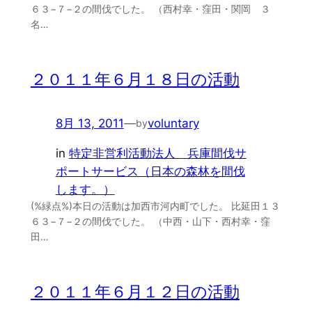
６３−７−２の間伐でした。 （西村幸・窪田・関岡 ３
名…
２０１１年６月１８日の活動
8月 13, 2011
—
voluntary
by
in
特定非営利活動法人 兵庫間伐サ
ポートサービス（日本の森林を間伐
します。）
(%緑点%)本日の活動は加西市河内町でした。 比延田１３
６３−７−２の間伐でした。 （中西・山下・西村幸・窪
田…
２０１１年６月１２日の活動