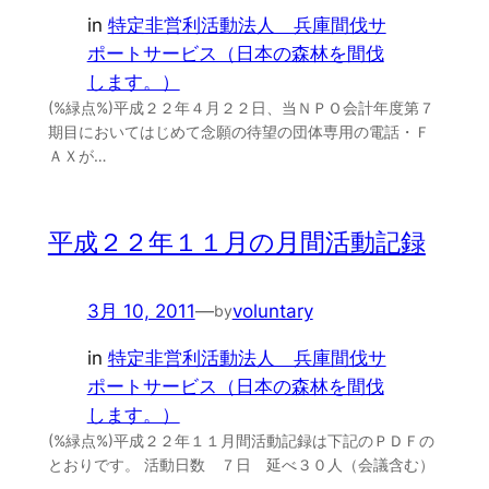
in
特定非営利活動法人 兵庫間伐サ
ポートサービス（日本の森林を間伐
します。）
(%緑点%)平成２２年４月２２日、当ＮＰＯ会計年度第７
期目においてはじめて念願の待望の団体専用の電話・Ｆ
ＡＸが…
平成２２年１１月の月間活動記録
3月 10, 2011
—
voluntary
by
in
特定非営利活動法人 兵庫間伐サ
ポートサービス（日本の森林を間伐
します。）
(%緑点%)平成２２年１１月間活動記録は下記のＰＤＦの
とおりです。 活動日数 ７日 延べ３０人（会議含む）