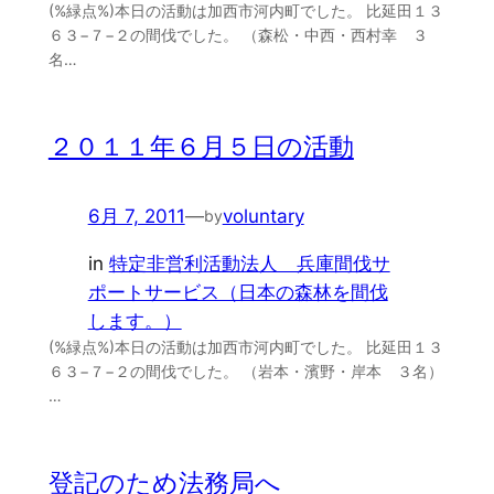
(%緑点%)本日の活動は加西市河内町でした。 比延田１３
６３−７−２の間伐でした。 （森松・中西・西村幸 ３
名…
２０１１年６月５日の活動
6月 7, 2011
—
voluntary
by
in
特定非営利活動法人 兵庫間伐サ
ポートサービス（日本の森林を間伐
します。）
(%緑点%)本日の活動は加西市河内町でした。 比延田１３
６３−７−２の間伐でした。 （岩本・濱野・岸本 ３名）
…
登記のため法務局へ