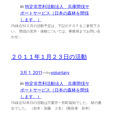
in
特定非営利活動法人 兵庫間伐サ
ポートサービス（日本の森林を間伐
します。）
(%緑点%)２月の活動予定は、下記のＰＤＦをご参照下さ
い。 間伐の見学・体験については、事務局までお問い合
わせ…
２０１１年１月２３日の活動
3月 1, 2011
—
voluntary
by
in
特定非営利活動法人 兵庫間伐サ
ポートサービス（日本の森林を間伐
します。）
(%緑点%)本日の活動は宍粟市一宮町福知でした。 材の搬
出でした。 （岩本・加藤 ２名） (報告者 岩本)