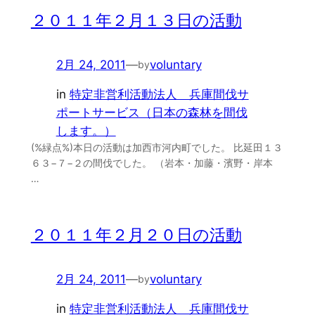
２０１１年２月１３日の活動
2月 24, 2011
—
voluntary
by
in
特定非営利活動法人 兵庫間伐サ
ポートサービス（日本の森林を間伐
します。）
(%緑点%)本日の活動は加西市河内町でした。 比延田１３
６３−７−２の間伐でした。 （岩本・加藤・濱野・岸本
…
２０１１年２月２０日の活動
2月 24, 2011
—
voluntary
by
in
特定非営利活動法人 兵庫間伐サ