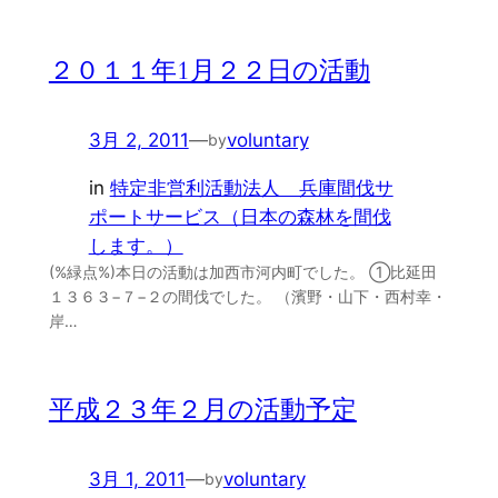
２０１１年1月２２日の活動
3月 2, 2011
—
voluntary
by
in
特定非営利活動法人 兵庫間伐サ
ポートサービス（日本の森林を間伐
します。）
(%緑点%)本日の活動は加西市河内町でした。 ①比延田
１３６３−７−２の間伐でした。 （濱野・山下・西村幸・
岸…
平成２３年２月の活動予定
3月 1, 2011
—
voluntary
by