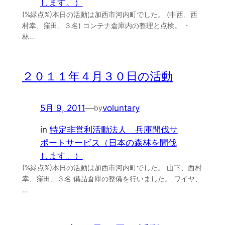
します。）
(%緑点%)本日の活動は加西市河内町でした。 (中西、西
村幸、窪田、３名) コンテナ倉庫内の整理と点検。 ・
林…
２０１１年４月３０日の活動
5月 9, 2011
—
voluntary
by
in
特定非営利活動法人 兵庫間伐サ
ポートサービス（日本の森林を間伐
します。）
(%緑点%)本日の活動は加西市河内町でした。 山下、西村
幸、窪田、３名 備品倉庫の整備を行いました。 ワイヤ、
…