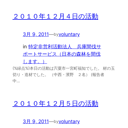
２０１０年１２月４日の活動
3月 9, 2011
—
voluntary
by
in
特定非営利活動法人 兵庫間伐サ
ポートサービス（日本の森林を間伐
します。）
(%緑点%)本日の活動は宍粟市一宮町福知でした。 材の玉
切り・造材でした。 （中西・濱野 ２名） (報告者
中…
２０１０年１２月５日の活動
3月 9, 2011
—
voluntary
by